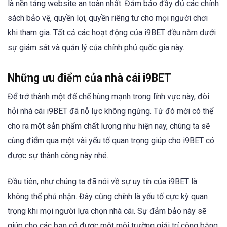
là nền tảng website an toàn nhất. Đảm bảo đầy đủ các chính
sách bảo vệ, quyền lợi, quyền riêng tư cho mọi người chơi
khi tham gia. Tất cả các hoạt động của i9BET đều nằm dưới
sự giám sát và quản lý của chính phủ quốc gia này.
Những ưu điểm của nhà cái i9BET
Để trở thành một đế chế hùng mạnh trong lĩnh vực này, đòi
hỏi nhà cái i9BET đã nỗ lực không ngừng. Từ đó mới có thể
cho ra một sản phẩm chất lượng như hiện nay, chúng ta sẽ
cùng điểm qua một vài yếu tố quan trọng giúp cho i9BET có
được sự thành công này nhé.
Đầu tiên, như chúng ta đã nói về sự uy tín của i9BET là
không thể phủ nhận. Đây cũng chính là yếu tố cực kỳ quan
trọng khi mọi người lựa chọn nhà cái. Sự đảm bảo này sẽ
giúp cho các bạn có được một môi trường giải trí công bằng