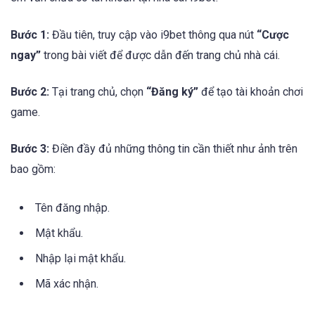
Bước 1:
Đầu tiên, truy cập vào i9bet thông qua nút
“Cược
ngay”
trong bài viết để được dẫn đến trang chủ nhà cái.
Bước 2:
Tại trang chủ, chọn
“Đăng ký”
để tạo tài khoản chơi
game.
Bước 3:
Điền đầy đủ những thông tin cần thiết như ảnh trên
bao gồm:
Tên đăng nhập.
Mật khẩu.
Nhập lại mật khẩu.
Mã xác nhận.