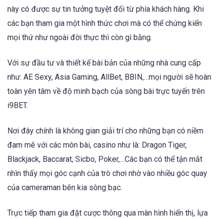
này có được sự tin tưởng tuyệt đối từ phía khách hàng. Khi
các bạn tham gia một hình thức chơi mà có thể chứng kiến
mọi thứ như ngoài đời thực thì còn gì bằng.
Với sự đầu tư và thiết kế bài bản của những nhà cung cấp
như: AE Sexy, Asia Gaming, AllBet, BBIN,…mọi người sẽ hoàn
toàn yên tâm về độ minh bạch của sòng bài trực tuyến trên
i9BET.
Nơi đây chính là không gian giải trí cho những bạn có niềm
đam mê với các môn bài, casino như là: Dragon Tiger,
Blackjack, Baccarat, Sicbo, Poker,…Các bạn có thể tận mắt
nhìn thấy mọi góc cạnh của trò chơi nhờ vào nhiều góc quay
của cameraman bên kia sòng bạc.
Trực tiếp tham gia đặt cược thông qua màn hình hiển thị, lựa