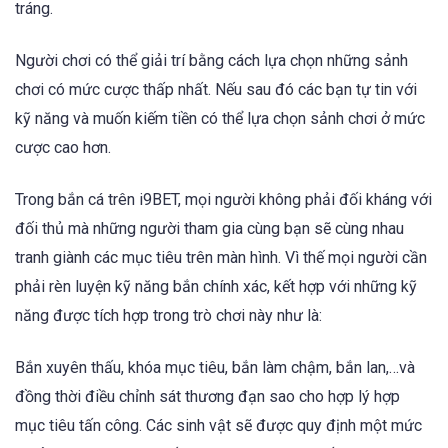
tráng.
Người chơi có thể giải trí bằng cách lựa chọn những sảnh
chơi có mức cược thấp nhất. Nếu sau đó các bạn tự tin với
kỹ năng và muốn kiếm tiền có thể lựa chọn sảnh chơi ở mức
cược cao hơn.
Trong bắn cá trên i9BET, mọi người không phải đối kháng với
đối thủ mà những người tham gia cùng bạn sẽ cùng nhau
tranh giành các mục tiêu trên màn hình. Vì thế mọi người cần
phải rèn luyện kỹ năng bắn chính xác, kết hợp với những kỹ
năng được tích hợp trong trò chơi này như là:
Bắn xuyên thấu, khóa mục tiêu, bắn làm chậm, bắn lan,…và
đồng thời điều chỉnh sát thương đạn sao cho hợp lý hợp
mục tiêu tấn công. Các sinh vật sẽ được quy định một mức