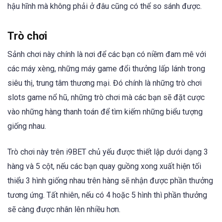
hậu hĩnh mà không phải ở đâu cũng có thể so sánh được.
Trò chơi
Sảnh chơi này chính là nơi để các bạn có niềm đam mê với
các máy xèng, những máy game đổi thưởng lấp lánh trong
siêu thị, trung tâm thương mại. Đó chính là những trò chơi
slots game nổ hũ, những trò chơi mà các bạn sẽ đặt cược
vào những hàng thanh toán để tìm kiếm những biểu tượng
giống nhau.
Trò chơi này trên i9BET chủ yếu được thiết lập dưới dạng 3
hàng và 5 cột, nếu các bạn quay guồng xong xuất hiện tối
thiểu 3 hình giống nhau trên hàng sẽ nhận được phần thưởng
tương ứng. Tất nhiên, nếu có 4 hoặc 5 hình thì phần thưởng
sẽ càng được nhân lên nhiều hơn.