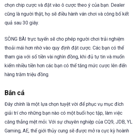
chọn chip cược và đặt vào ô cược theo ý của bạn. Dealer
cũng là người thật, họ sẽ điều hành ván chơi và công bố kết
quả sau 30 giây.
SÒNG BÀI trực tuyến sẽ cho phép người chơi trải nghiệm
thoải mái hơn nhờ vào quy định đặt cược. Các bạn có thể
tham gia với số tiền vài nghìn đồng, khi đủ tự tin và muốn
kiếm nhiều tiền hơn các bạn có thể tăng mức cược lên đến
hàng trăm triệu đồng.
Bắn cá
Đây chính là một lựa chọn tuyệt vời để phục vụ mục đích
giải trí cho những bạn nào có một buổi học tập, làm việc
căng thẳng mệt mỏi. Với sự chuyên nghiệp của CQ9, JDB, YL
Gaming, AE, thể giới thủy cung sẽ được mở ra cực kỳ hoành