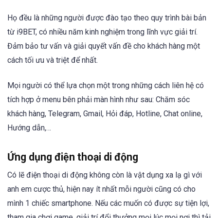
Họ đều là những người được đào tạo theo quy trình bài bản
từ i9BET, có nhiều năm kinh nghiệm trong lĩnh vực giải trí.
Đảm bảo tư vấn và giải quyết vấn đề cho khách hàng một
cách tối ưu và triệt để nhất.
Mọi người có thể lựa chọn một trong những cách liên hệ có
tích hợp ở menu bên phải màn hình như sau: Chăm sóc
khách hàng, Telegram, Gmail, Hỏi đáp, Hotline, Chat online,
Hướng dẫn,…
Ứng dụng điện thoại di động
Có lẽ điện thoại di động không còn là vật dụng xa lạ gì với
anh em cược thủ, hiện nay ít nhất mỗi người cũng có cho
mình 1 chiếc smartphone. Nếu các muốn có được sự tiện lợi,
tham gia chơi game, giải trí đổi thưởng mọi lúc mọi nơi thì tải