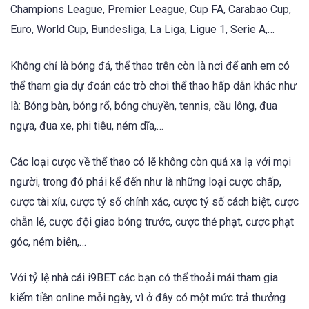
Champions League, Premier League, Cup FA, Carabao Cup,
Euro, World Cup, Bundesliga, La Liga, Ligue 1, Serie A,…
Không chỉ là bóng đá, thể thao trên còn là nơi để anh em có
thể tham gia dự đoán các trò chơi thể thao hấp dẫn khác như
là: Bóng bàn, bóng rổ, bóng chuyền, tennis, cầu lông, đua
ngựa, đua xe, phi tiêu, ném dĩa,…
Các loại cược về thể thao có lẽ không còn quá xa lạ với mọi
người, trong đó phải kể đến như là những loại cược chấp,
cược tài xỉu, cược tỷ số chính xác, cược tỷ số cách biệt, cược
chẵn lẻ, cược đội giao bóng trước, cược thẻ phạt, cược phạt
góc, ném biên,…
Với tỷ lệ nhà cái i9BET các bạn có thể thoải mái tham gia
kiếm tiền online mỗi ngày, vì ở đây có một mức trả thưởng