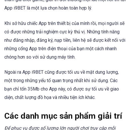
App i9BET là một lựa chọn hoàn toàn hợp lý.
Khi sở hữu chiếc App trên thiết bị của mình rồi, mọi người sẽ
có được những trải nghiệm cực kỳ thú vị. Những tính năng
như đăng nhập, đăng ký, nạp tiền, liên hệ sẽ được kết nối với
những cổng App trên điện thoại của bạn một cách nhanh
chóng hơn so với sử dụng máy tính.
Ngoài ra App i9BET cũng được tối ưu về mặt dung lượng,
một trong những yếu tố quan trọng nhất khi sử dụng. Các
bạn chỉ tốn 35Mb cho App này, có được sự tối ưu về giao
diện, chất lượng đồ họa và nhiều tiện ích khác.
Các danh mục sản phẩm giải trí
Để phục vụ được số lượng lớn người chơi truy cập mỗi