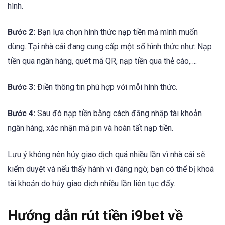
hình.
Bước 2:
Bạn lựa chọn hình thức nạp tiền mà mình muốn
dùng. Tại nhà cái đang cung cấp một số hình thức như: Nạp
tiền qua ngân hàng, quét mã QR, nạp tiền qua thẻ cào,….
Bước 3:
Điền thông tin phù hợp với mỗi hình thức.
Bước 4:
Sau đó nạp tiền bằng cách đăng nhập tài khoản
ngân hàng, xác nhận mã pin và hoàn tất nạp tiền.
Lưu ý không nên hủy giao dịch quá nhiều lần vì nhà cái sẽ
kiểm duyệt và nếu thấy hành vi đáng ngờ, bạn có thể bị khoá
tài khoản do hủy giao dịch nhiều lần liên tục đấy.
Hướng dẫn rút tiền i9bet về