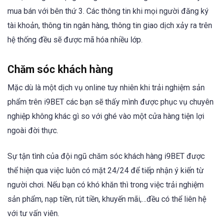
mua bán với bên thứ 3. Các thông tin khi mọi người đăng ký
tài khoản, thông tin ngân hàng, thông tin giao dịch xảy ra trên
hệ thống đều sẽ được mã hóa nhiều lớp.
Chăm sóc khách hàng
Mặc dù là một dịch vụ online tuy nhiên khi trải nghiệm sản
phẩm trên i9BET các bạn sẽ thấy mình được phục vụ chuyên
nghiệp không khác gì so với ghé vào một cửa hàng tiện lợi
ngoài đời thực.
Sự tận tình của đội ngũ chăm sóc khách hàng i9BET được
thể hiện qua việc luôn có mặt 24/24 để tiếp nhận ý kiến từ
người chơi. Nếu bạn có khó khăn thì trong việc trải nghiệm
sản phẩm, nạp tiền, rút tiền, khuyến mãi,…đều có thể liên hệ
với tư vấn viên.