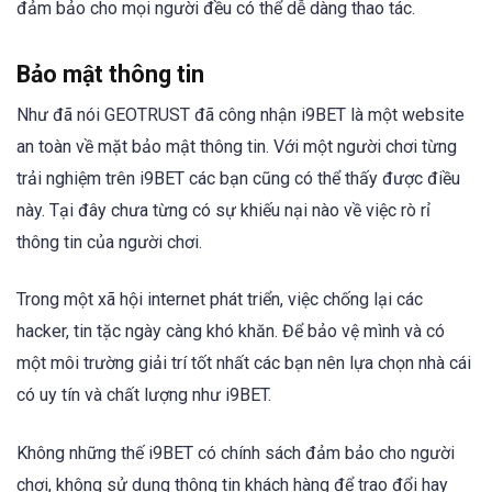
đảm bảo cho mọi người đều có thể dễ dàng thao tác.
Bảo mật thông tin
Như đã nói GEOTRUST đã công nhận i9BET là một website
an toàn về mặt bảo mật thông tin. Với một người chơi từng
trải nghiệm trên i9BET các bạn cũng có thể thấy được điều
này. Tại đây chưa từng có sự khiếu nại nào về việc rò rỉ
thông tin của người chơi.
Trong một xã hội internet phát triển, việc chống lại các
hacker, tin tặc ngày càng khó khăn. Để bảo vệ mình và có
một môi trường giải trí tốt nhất các bạn nên lựa chọn nhà cái
có uy tín và chất lượng như i9BET.
Không những thế i9BET có chính sách đảm bảo cho người
chơi, không sử dụng thông tin khách hàng để trao đổi hay