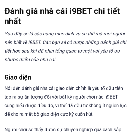
Đánh giá nhà cái i9BET chi tiết
nhất
Sau đây sẽ là các hạng mục dịch vụ cụ thể mà mọi người
nên biết về i9BET. Các bạn sẽ có được những đánh giá chi
tiết hơn sau khi đã nhìn tổng quan từ một vài yếu tố ưu
nhược điểm của nhà cái.
Giao diện
Nói đến đánh giá nhà cái giao diện chính là yếu tố đầu tiên
tạo ra sự ấn tượng đối với bất kỳ người chơi nào. i9BET
cũng hiểu được điều đó, vì thế đã đầu tư không ít nguồn lực
để cho ra mắt bộ giao diện cực kỳ cuốn hút.
Người chơi sẽ thấy được sự chuyên nghiệp qua cách sắp