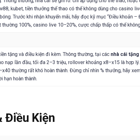
hông thường, nhà cái sẽ ghi rõ: chỉ áp dụng cho thể thao, hoặc 
 w88, kubet, tiền thưởng thể thao có thể không dùng cho casino liv
bóng. Trước khi nhận khuyến mãi, hãy đọc kỹ mục “Điều khoản – 
lot thường 100%, casino live 10–20%, cược chấp thấp có thể không 
iền tặng và điều kiện đi kèm. Thông thường, tại các
nhà cái tặng
ạp lần đầu, tối đa 2–3 triệu, rollover khoảng x8–x15 là hợp lý.
40 thường rất khó hoàn thành. Đừng chỉ nhìn % thưởng, hãy xem
ời hạn hoàn thành.
& Điều Kiện