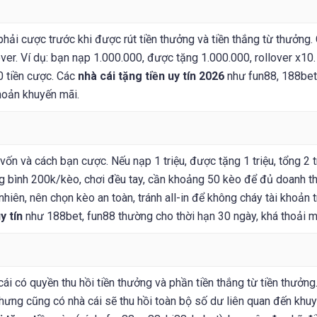
phải cược trước khi được rút tiền thưởng và tiền thắng từ thưởng.
lover. Ví dụ: bạn nạp 1.000.000, được tặng 1.000.000, rollover x10
0 tiền cược. Các
nhà cái tặng tiền uy tín 2026
như fun88, 188bet
hoản khuyến mãi.
vốn và cách bạn cược. Nếu nạp 1 triệu, được tặng 1 triệu, tổng 2 tr
ung bình 200k/kèo, chơi đều tay, cần khoảng 50 kèo để đủ doanh th
nhiên, nên chọn kèo an toàn, tránh all-in để không cháy tài khoản 
y tín
như 188bet, fun88 thường cho thời hạn 30 ngày, khá thoải m
cái có quyền thu hồi tiền thưởng và phần tiền thắng từ tiền thưởng
ưng cũng có nhà cái sẽ thu hồi toàn bộ số dư liên quan đến khu