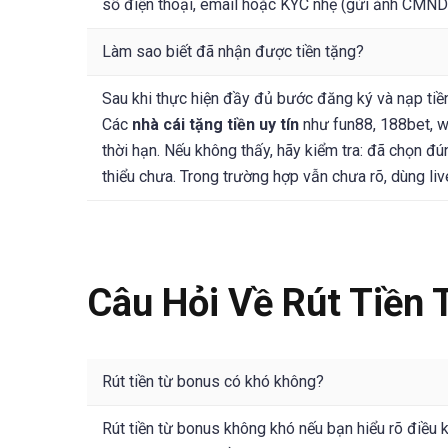
số điện thoại, email hoặc KYC nhẹ (gửi ảnh CMND
Làm sao biết đã nhận được tiền tặng?
Sau khi thực hiện đầy đủ bước đăng ký và nạp tiền
Các
nhà cái tặng tiền uy tín
như fun88, 188bet, w8
thời hạn. Nếu không thấy, hãy kiểm tra: đã chọn 
thiểu chưa. Trong trường hợp vẫn chưa rõ, dùng liv
Câu Hỏi Về Rút Tiền
Rút tiền từ bonus có khó không?
Rút tiền từ bonus không khó nếu bạn hiểu rõ điều 