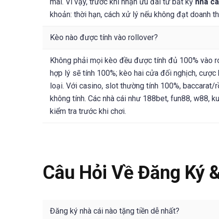
mãi. Vì vậy, trước khi nhận ưu đãi từ bất kỳ
nhà cá
khoản: thời hạn, cách xử lý nếu không đạt doanh 
Kèo nào được tính vào rollover?
Không phải mọi kèo đều được tính đủ 100% vào roll
hợp lý sẽ tính 100%; kèo hai cửa đối nghịch, cược 
loại. Với casino, slot thường tính 100%, baccarat/
không tính. Các nhà cái như 188bet, fun88, w88, 
kiểm tra trước khi chơi.
Câu Hỏi Về Đăng Ký 
Đăng ký nhà cái nào tặng tiền dễ nhất?