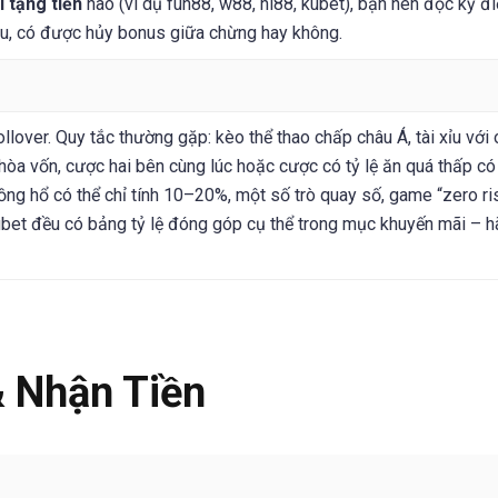
i tặng tiền
nào (ví dụ fun88, w88, hi88, kubet), bạn nên đọc kỹ đ
thu, có được hủy bonus giữa chừng hay không.
over. Quy tắc thường gặp: kèo thể thao chấp châu Á, tài xỉu với
hòa vốn, cược hai bên cùng lúc hoặc cược có tỷ lệ ăn quá thấp có 
rồng hổ có thể chỉ tính 10–20%, một số trò quay số, game “zero ri
kubet đều có bảng tỷ lệ đóng góp cụ thể trong mục khuyến mãi – h
& Nhận Tiền