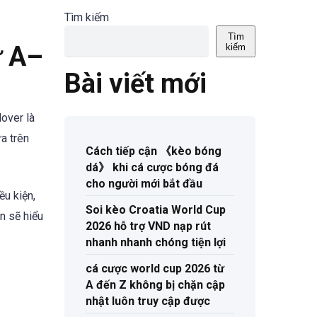
Tìm kiếm
Tìm
ừ A–
kiếm
Bài viết mới
lover là
a trên
Cách tiếp cận 《kèo bóng
dá》 khi cá cược bóng đá
cho người mới bắt đầu
ều kiện,
Soi kèo Croatia World Cup
n sẽ hiểu
2026 hỗ trợ VND nạp rút
nhanh nhanh chóng tiện lợi
cá cược world cup 2026 từ
A đến Z không bị chặn cập
nhật luôn truy cập được