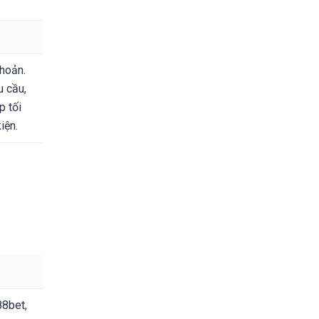
khoản.
u cầu,
p tối
iện.
88bet,