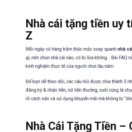
Nhà cái tặng tiền uy 
Z
Mỗi ngày có hàng trăm thắc mắc xoay quanh
nhà cá
gì, nên chọn nhà cái nào, có bị lừa không… Bài FAQ 
kinh nghiệm thực tế của người chơi lâu năm.
Để bạn dễ theo dõi, các câu hỏi được chia thành 5 nhó
đăng ký & nhận tiền, rút tiền thưởng, cuối cùng là ch
rõ cách săn và sử dụng khuyến mãi mà không bị “dín
Nhà Cái Tặng Tiền – 