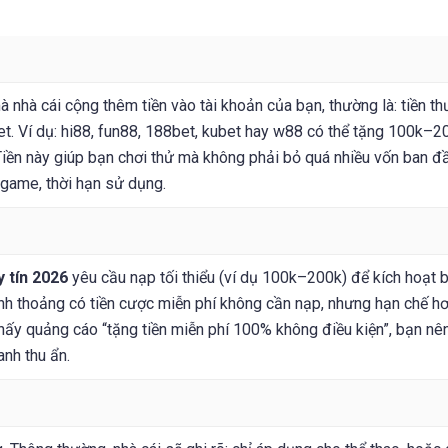
à nhà cái cộng thêm tiền vào tài khoản của bạn, thường là: tiền t
et. Ví dụ: hi88, fun88, 188bet, kubet hay w88 có thể tặng 100k–2
Tiền này giúp bạn chơi thử mà không phải bỏ quá nhiều vốn ban đầ
 game, thời hạn sử dụng.
y tín 2026
yêu cầu nạp tối thiểu (ví dụ 100k–200k) để kích hoạt 
ỉnh thoảng có tiền cược miễn phí không cần nạp, nhưng hạn chế h
thấy quảng cáo “tặng tiền miễn phí 100% không điều kiện”, bạn nê
nh thu ẩn.