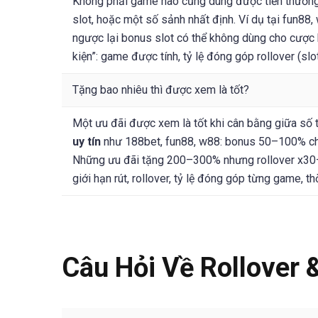
Không phải game nào cũng dùng được tiền thưởng. T
slot, hoặc một số sảnh nhất định. Ví dụ tại fun88,
ngược lại bonus slot có thể không dùng cho cược 
kiện”: game được tính, tỷ lệ đóng góp rollover (s
Tặng bao nhiêu thì được xem là tốt?
Một ưu đãi được xem là tốt khi cân bằng giữa số t
uy tín
như 188bet, fun88, w88: bonus 50–100% cho n
Những ưu đãi tặng 200–300% nhưng rollover x30–x
giới hạn rút, rollover, tỷ lệ đóng góp từng game, th
Câu Hỏi Về Rollover 