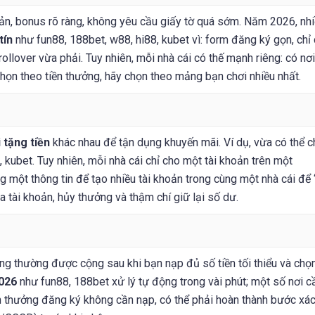
iản, bonus rõ ràng, không yêu cầu giấy tờ quá sớm. Năm 2026, nh
tín
như fun88, 188bet, w88, hi88, kubet vì: form đăng ký gọn, chỉ
rollover vừa phải. Tuy nhiên, mỗi nhà cái có thế mạnh riêng: có n
chọn theo tiền thưởng, hãy chọn theo mảng bạn chơi nhiều nhất.
 tặng tiền
khác nhau để tận dụng khuyến mãi. Ví dụ, vừa có thể ch
 kubet. Tuy nhiên, mỗi nhà cái chỉ cho một tài khoản trên một
g một thông tin để tạo nhiều tài khoản trong cùng một nhà cái để 
a tài khoản, hủy thưởng và thậm chí giữ lại số dư.
ởng thường được cộng sau khi bạn nạp đủ số tiền tối thiểu và chọ
2026
như fun88, 188bet xử lý tự động trong vài phút; một số nơi c
ền thưởng đăng ký không cần nạp, có thể phải hoàn thành bước xá